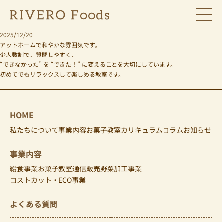
教室の雰囲気はどんな感じですか？
メニュ
2025/12/20
アットホームで和やかな雰囲気です。
少人数制で、質問しやすく、
“できなかった” を “できた！” に変えることを大切にしています。
初めてでもリラックスして楽しめる教室です。
HOME
私たちについて
事業内容
お菓子教室カリキュラム
コラム
お知らせ
事業内容
給食事業
お菓子教室
通信販売
野菜加工事業
コストカット・ECO事業
よくある質問